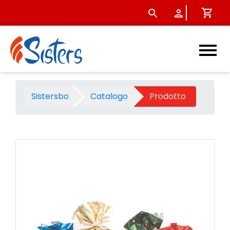
Busta little Star 50x75 5 col
Sistersbo
Catalogo
Prodotto