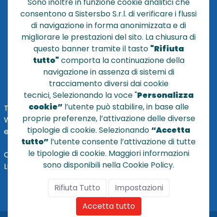
Sono inoltre in funzione cookie analitici che
CONTATTACI
consentono a Sistersbo S.r.l. di verificare i flussi
CONDIZIONI DI VENDITA
di navigazione in forma anonimizzata e di
migliorare le prestazioni del sito. La chiusura di
POLICY PRIVACY
questo banner tramite il tasto
"Rifiuta
NOTE LEGALI
tutto"
comporta la continuazione della
Cookie
navigazione in assenza di sistemi di
tracciamento diversi dai cookie
tecnici
.
Selezionando la voce "
Personalizza
cookie”
l’utente può stabilire, in base alle
TEL
+39 051 320210
proprie preferenze, l’attivazione delle diverse
WHATSAPP:
+39
345 7201724
tipologie di cookie. Selezionando
“Accetta
eMai
l
:
vendite@sistersbo.it
tutto”
l’utente consente l’attivazione di tutte
le tipologie di cookie. Maggiori informazioni
Orari Uffici:
sono disponibili nella Cookie Policy.
Lun - Ven: 08:30 - 18:00
Rifiuta Tutto
Impostazioni
Accetta tutto