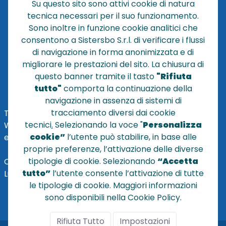
Su questo sito sono attivi cookie di natura
CONTATTACI
tecnica necessari per il suo funzionamento.
CONDIZIONI DI VENDITA
Sono inoltre in funzione cookie analitici che
consentono a Sistersbo S.r.l. di verificare i flussi
POLICY PRIVACY
di navigazione in forma anonimizzata e di
NOTE LEGALI
migliorare le prestazioni del sito. La chiusura di
Cookie
questo banner tramite il tasto
"Rifiuta
tutto"
comporta la continuazione della
navigazione in assenza di sistemi di
tracciamento diversi dai cookie
TEL
+39 051 320210
tecnici
.
Selezionando la voce "
Personalizza
WHATSAPP:
+39
345 7201724
cookie”
l’utente può stabilire, in base alle
eMai
l
:
vendite@sistersbo.it
proprie preferenze, l’attivazione delle diverse
tipologie di cookie. Selezionando
“Accetta
Orari Uffici:
tutto”
l’utente consente l’attivazione di tutte
Lun - Ven: 08:30 - 18:00
le tipologie di cookie. Maggiori informazioni
sono disponibili nella Cookie Policy.
Rifiuta Tutto
Impostazioni