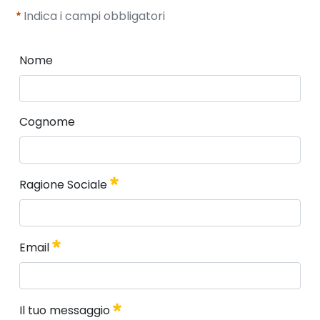
Indica i campi obbligatori
Nome
Nome
Cognome
Cognome
Ragione Sociale
Ragione Sociale
Email
Obbligatorio
Email
Il tuo messaggio
Obbligatorio