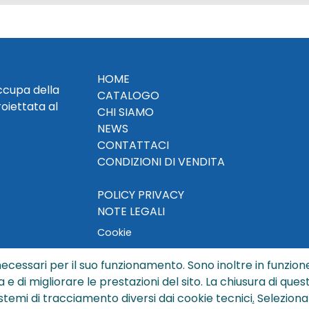
HOME
occupa della
CATALOGO
roiettata al
CHI SIAMO
NEWS
CONTATTACI
CONDIZIONI DI VENDITA
POLICY PRIVACY
NOTE LEGALI
Cookie
ecessari per il suo funzionamento. Sono inoltre in funzione
a e di migliorare le prestazioni del sito. La chiusura di que
© Copyright 2024 by Sisters S.r.l. - All rights reserved
istemi di tracciamento diversi dai cookie tecnici
.
Seleziona
ters S.r.l. - R.I. BO - N. REA 429992 - PEC sisterssrl@legalmai