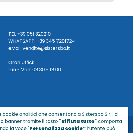
TEL
+39 051 320210
WHATSAPP:
+39
345 7201724
eMai
l
:
vendite@sistersbo.it
Orari Uffici:
Lun - Ven: 08:30 - 18:00
 cookie analitici che consentono a Sistersbo S.r.l. di
sto banner tramite il tasto
"Rifiuta tutto"
comporta
ndo la voce "
Personalizza cookie”
l’utente può
l.it