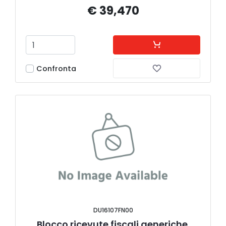
€ 39,470
Confronta
DU16107FN00
Blocco ricevute fiscali generiche 