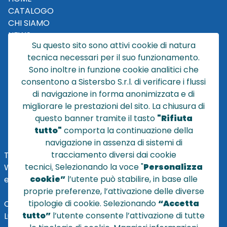
CATALOGO
CHI SIAMO
NEWS
Su questo sito sono attivi cookie di natura
CONTATTACI
tecnica necessari per il suo funzionamento.
CONDIZIONI DI VENDITA
Sono inoltre in funzione cookie analitici che
consentono a Sistersbo S.r.l. di verificare i flussi
POLICY PRIVACY
di navigazione in forma anonimizzata e di
NOTE LEGALI
migliorare le prestazioni del sito. La chiusura di
Cookie
questo banner tramite il tasto
"Rifiuta
tutto"
comporta la continuazione della
navigazione in assenza di sistemi di
tracciamento diversi dai cookie
TEL
+39 051 320210
tecnici
.
Selezionando la voce "
Personalizza
WHATSAPP:
+39
345 7201724
cookie”
l’utente può stabilire, in base alle
eMai
l
:
vendite@sistersbo.it
proprie preferenze, l’attivazione delle diverse
tipologie di cookie. Selezionando
“Accetta
Orari Uffici:
tutto”
l’utente consente l’attivazione di tutte
Lun - Ven: 08:30 - 18:00