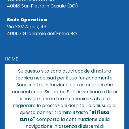
40018 San Pietro in Casale (BO)
Sede Operativa
Via XXV Aprile, 46
40057 Granarolo dell'Emilia BO
HOME
CATALOGO
Su questo sito sono attivi cookie di natura
CHI SIAMO
tecnica necessari per il suo funzionamento.
NEWS
Sono inoltre in funzione cookie analitici che
CONTATTACI
consentono a Sistersbo S.r.l. di verificare i flussi
CONDIZIONI DI VENDITA
di navigazione in forma anonimizzata e di
migliorare le prestazioni del sito. La chiusura di
POLICY PRIVACY
questo banner tramite il tasto
"Rifiuta
NOTE LEGALI
tutto"
comporta la continuazione della
Cookie
navigazione in assenza di sistemi di