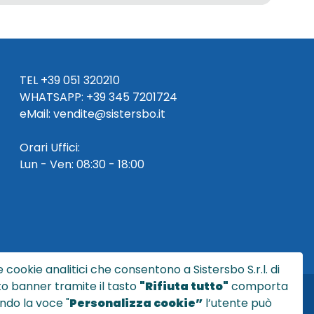
TEL
+39 051 320210
WHATSAPP:
+39
345 7201724
eMai
l
:
vendite@sistersbo.it
Orari Uffici:
Lun - Ven: 08:30 - 18:00
 cookie analitici che consentono a Sistersbo S.r.l. di
sto banner tramite il tasto
"Rifiuta tutto"
comporta
ndo la voce "
Personalizza cookie”
l’utente può
l.it