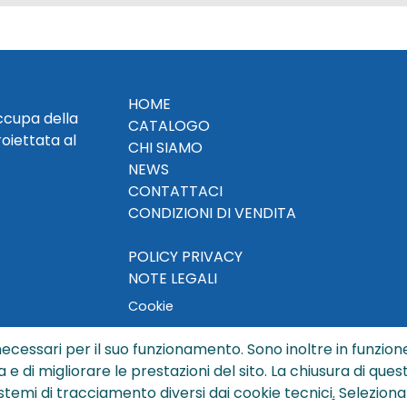
HOME
occupa della
CATALOGO
roiettata al
CHI SIAMO
NEWS
CONTATTACI
CONDIZIONI DI VENDITA
POLICY PRIVACY
NOTE LEGALI
Cookie
ecessari per il suo funzionamento. Sono inoltre in funzione
a e di migliorare le prestazioni del sito. La chiusura di que
© Copyright 2024 by Sisters S.r.l. - All rights reserved
istemi di tracciamento diversi dai cookie tecnici
.
Seleziona
ters S.r.l. - R.I. BO - N. REA 429992 - PEC sisterssrl@legalmai