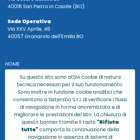
40018 San Pietro in Casale (BO)
Sede Operativa
Via XXV Aprile, 46
40057 Granarolo dell'Emilia BO
HOME
CATALOGO
Su questo sito sono attivi cookie di natura
CHI SIAMO
tecnica necessari per il suo funzionamento.
NEWS
Sono inoltre in funzione cookie analitici che
CONTATTACI
consentono a Sistersbo S.r.l. di verificare i flussi
CONDIZIONI DI VENDITA
di navigazione in forma anonimizzata e di
migliorare le prestazioni del sito. La chiusura di
POLICY PRIVACY
questo banner tramite il tasto
"Rifiuta
NOTE LEGALI
tutto"
comporta la continuazione della
Cookie
navigazione in assenza di sistemi di