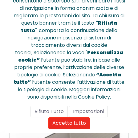
consentono a Sistersbo S.r.l. di verificare i flussi
di navigazione in forma anonimizzata e di
migliorare le prestazioni del sito. La chiusura di
questo banner tramite il tasto
"Rifiuta
tutto"
comporta la continuazione della
623608
navigazione in assenza di sistemi di
Vaschetta portacorrispondenza 
tracciamento diversi dai cookie
europost - bianco
tecnici
.
Selezionando la voce "
Personalizza
cookie”
l’utente può stabilire, in base alle
proprie preferenze, l’attivazione delle diverse
€ 3,330
tipologie di cookie. Selezionando
“Accetta
tutto”
l’utente consente l’attivazione di tutte
le tipologie di cookie. Maggiori informazioni
sono disponibili nella Cookie Policy.
Confronta
Rifiuta Tutto
Impostazioni
Accetta tutto