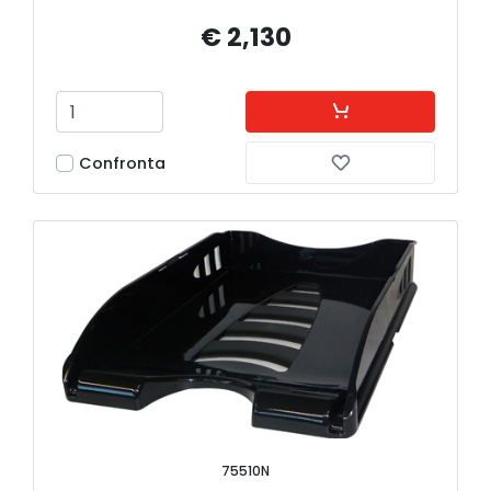
€ 2,130
Confronta
75510N