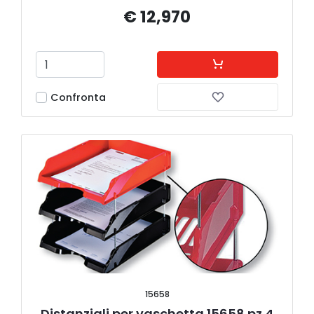
€ 12,970
Confronta
15658
Distanziali per vaschetta 15658 pz.4