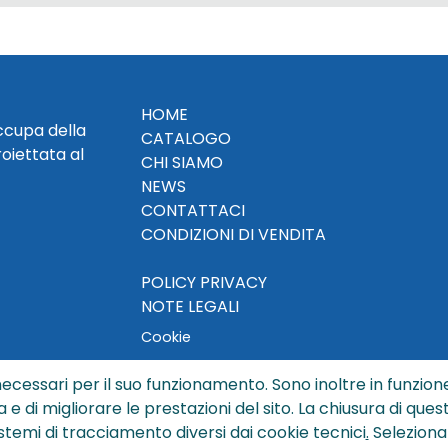
HOME
occupa della
CATALOGO
roiettata al
CHI SIAMO
NEWS
CONTATTACI
CONDIZIONI DI VENDITA
POLICY PRIVACY
NOTE LEGALI
Cookie
ecessari per il suo funzionamento. Sono inoltre in funzione
a e di migliorare le prestazioni del sito. La chiusura di que
© Copyright 2024 by Sisters S.r.l. - All rights reserved
istemi di tracciamento diversi dai cookie tecnici
.
Seleziona
ters S.r.l. - R.I. BO - N. REA 429992 - PEC sisterssrl@legalmai