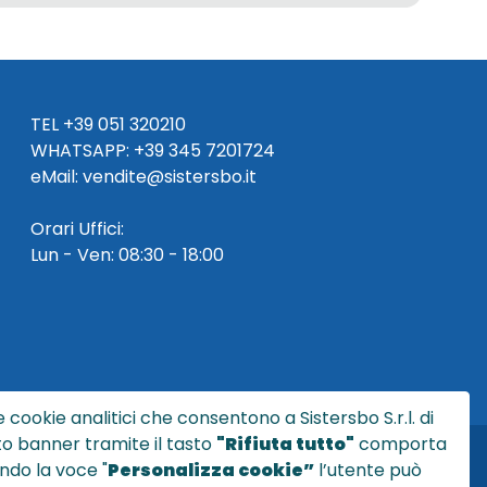
TEL
+39 051 320210
WHATSAPP:
+39
345 7201724
eMai
l
:
vendite@sistersbo.it
Orari Uffici:
Lun - Ven: 08:30 - 18:00
 cookie analitici che consentono a Sistersbo S.r.l. di
sto banner tramite il tasto
"Rifiuta tutto"
comporta
ndo la voce "
Personalizza cookie”
l’utente può
l.it