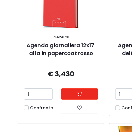
7142AF28
Agenda giornaliera 12x17 
Agend
alfa in papercoat rosso
del
€ 3,430
Confronta
Conf