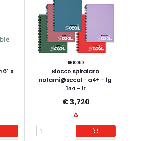
RB10050
61 X 
Blocco spiralato 
notami@scool - a4+ - fg 
144 - 1r
€ 3,720