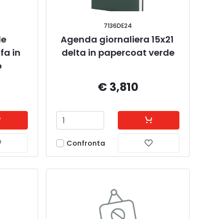
7136DE24
e 
Agenda giornaliera 15x21 
fa in 
delta in papercoat verde
o
€ 3,810
Confronta