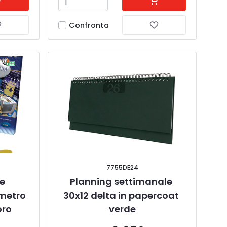
Confronta
7755DE24
e 
Planning settimanale 
metro 
30x12 delta in papercoat 
oro
verde