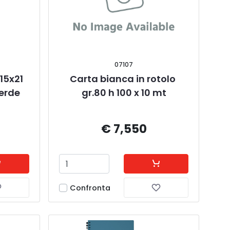
07107
15x21 
Carta bianca in rotolo 
erde 
gr.80 h 100 x 10 mt
€ 7,550
Confronta