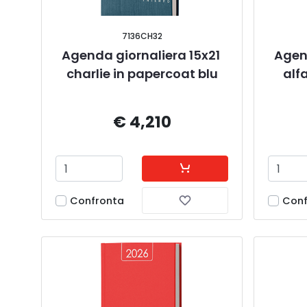
7136CH32
Agenda giornaliera 15x21 
Agend
charlie in papercoat blu
alf
€ 4,210
Confronta
Conf