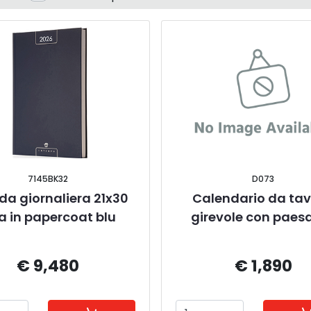
7145BK32
D073
a giornaliera 21x30 
Calendario da tav
a in papercoat blu
girevole con paes
€ 9,480
€ 1,890