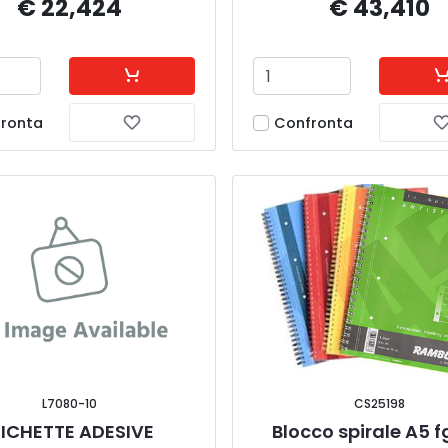
€ 22,424
€ 43,410
ronta
Confronta
L7080-10
CS25198
ICHETTE ADESIVE 
Blocco spirale A5 f