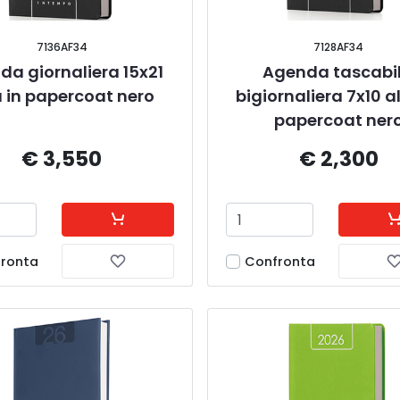
7136AF34
7128AF34
a giornaliera 15x21 
Agenda tascabil
a in papercoat nero
bigiornaliera 7x10 al
papercoat ner
€ 3,550
€ 2,300
ronta
Confronta