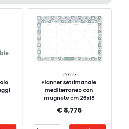
L132895
olo 
Planner settimanale 
aggi
mediterraneo con 
magnete cm 26x18
€ 8,775