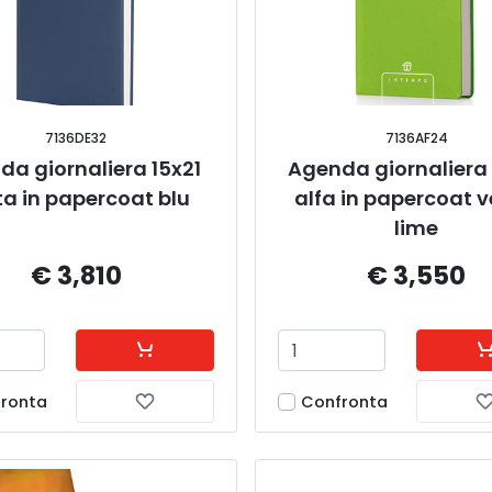
7136DE32
7136AF24
a giornaliera 15x21 
Agenda giornaliera 
ta in papercoat blu
alfa in papercoat v
lime
€ 3,810
€ 3,550
ronta
Confronta