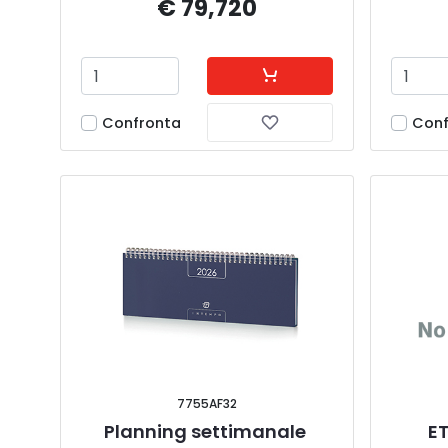
€ 79,720
Confronta
Conf
7755AF32
Planning settimanale 
ET