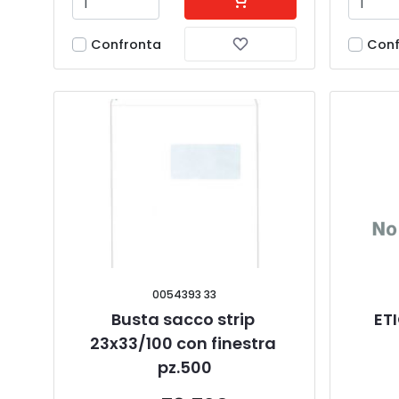
Confronta
Conf
0054393 33
Busta sacco strip 
ET
23x33/100 con finestra 
pz.500