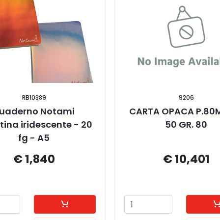
RB10389
9206
uaderno Notami 
CARTA OPACA P.80M 
tina iridescente - 20 
50 GR. 80
fg - A5
€ 1,840
€ 10,401