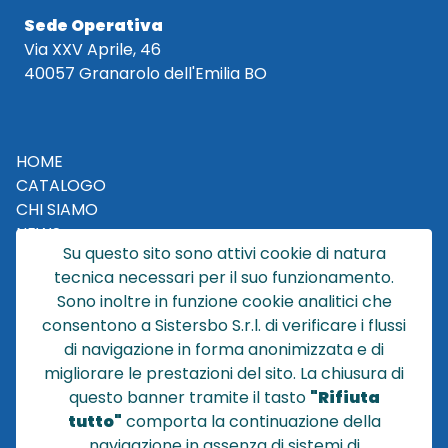
Sede Operativa
Via XXV Aprile, 46
40057 Granarolo dell'Emilia BO
HOME
CATALOGO
CHI SIAMO
NEWS
Su questo sito sono attivi cookie di natura
CONTATTACI
tecnica necessari per il suo funzionamento.
CONDIZIONI DI VENDITA
Sono inoltre in funzione cookie analitici che
consentono a Sistersbo S.r.l. di verificare i flussi
POLICY PRIVACY
di navigazione in forma anonimizzata e di
NOTE LEGALI
migliorare le prestazioni del sito. La chiusura di
Cookie
questo banner tramite il tasto
"Rifiuta
tutto"
comporta la continuazione della
navigazione in assenza di sistemi di