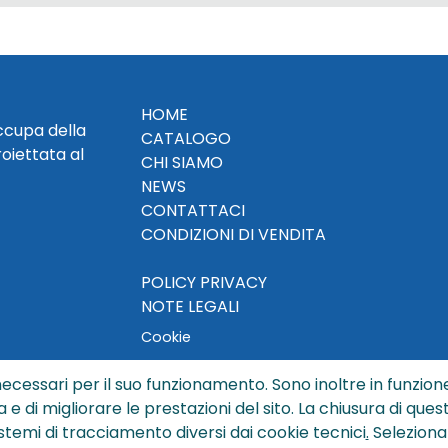
HOME
occupa della
CATALOGO
roiettata al
CHI SIAMO
NEWS
CONTATTACI
CONDIZIONI DI VENDITA
POLICY PRIVACY
NOTE LEGALI
Cookie
ecessari per il suo funzionamento. Sono inoltre in funzione
a e di migliorare le prestazioni del sito. La chiusura di que
© Copyright 2024 by Sisters S.r.l. - All rights reserved
istemi di tracciamento diversi dai cookie tecnici
.
Seleziona
ters S.r.l. - R.I. BO - N. REA 429992 - PEC sisterssrl@legalmai