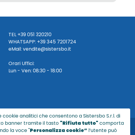
TEL
+39 051 320210
WHATSAPP:
+39
345 7201724
eMai
l
:
vendite@sistersbo.it
Orari Uffici:
Lun - Ven: 08:30 - 18:00
 cookie analitici che consentono a Sistersbo S.r.l. di
sto banner tramite il tasto
"Rifiuta tutto"
comporta
ndo la voce "
Personalizza cookie”
l’utente può
l.it