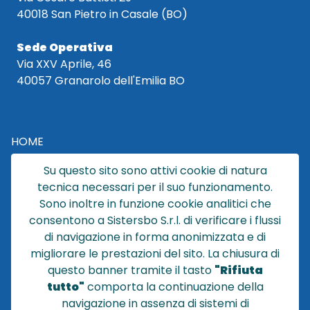
40018 San Pietro in Casale (BO)
Sede Operativa
Via XXV Aprile, 46
40057 Granarolo dell'Emilia BO
HOME
CATALOGO
Su questo sito sono attivi cookie di natura
CHI SIAMO
tecnica necessari per il suo funzionamento.
NEWS
Sono inoltre in funzione cookie analitici che
CONTATTACI
consentono a Sistersbo S.r.l. di verificare i flussi
CONDIZIONI DI VENDITA
di navigazione in forma anonimizzata e di
migliorare le prestazioni del sito. La chiusura di
POLICY PRIVACY
questo banner tramite il tasto
"Rifiuta
NOTE LEGALI
tutto"
comporta la continuazione della
Cookie
navigazione in assenza di sistemi di