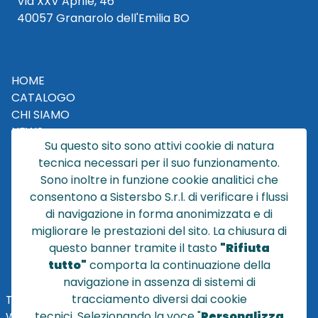
Via XXV Aprile, 46
40057 Granarolo dell'Emilia BO
HOME
CATALOGO
CHI SIAMO
NEWS
Su questo sito sono attivi cookie di natura
CONTATTACI
tecnica necessari per il suo funzionamento.
CONDIZIONI DI VENDITA
Sono inoltre in funzione cookie analitici che
consentono a Sistersbo S.r.l. di verificare i flussi
POLICY PRIVACY
di navigazione in forma anonimizzata e di
NOTE LEGALI
migliorare le prestazioni del sito. La chiusura di
Cookie
questo banner tramite il tasto
"Rifiuta
tutto"
comporta la continuazione della
navigazione in assenza di sistemi di
tracciamento diversi dai cookie
TEL
+39 051 320210
tecnici
.
Selezionando la voce "
Personalizza
WHATSAPP:
+39
345 7201724