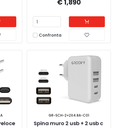
€ 1,890
Confronta
XA
GR-SCH-2+2X4.8A-C01
veloce 
Spina muro 2 usb + 2 usb c 