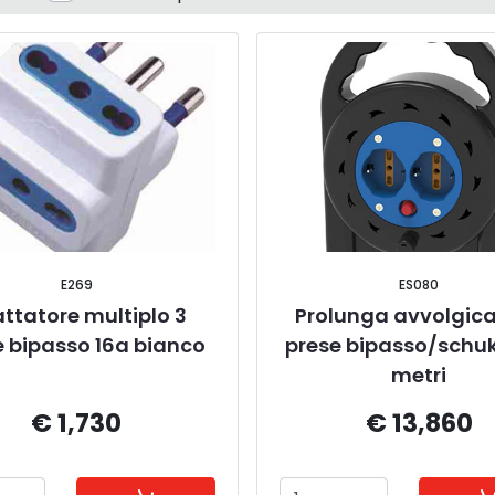
E269
ES080
ttatore multiplo 3 
Prolunga avvolgica
e bipasso 16a bianco
prese bipasso/schuko
metri
€ 1,730
€ 13,860