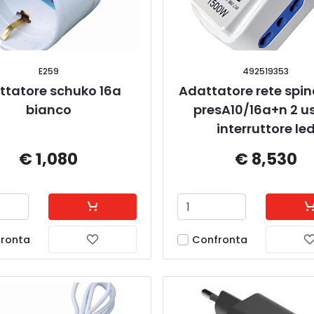
E259
492519353
ttatore schuko 16a 
Adattatore rete spin
bianco
presA10/16a+n 2 us
interruttore le
€ 1,080
€ 8,530
ronta
Confronta