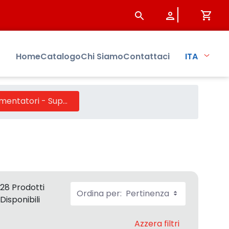
sbo
Home
Catalogo
Chi Siamo
Contattaci
ITA
Adattatori -Alimentatori - Supporti
28 Prodotti
Ordina per:
Pertinenza
Disponibili
Azzera filtri