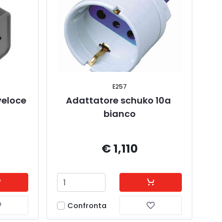
E257
veloce 
Adattatore schuko 10a 
bianco
€ 1,110
Confronta