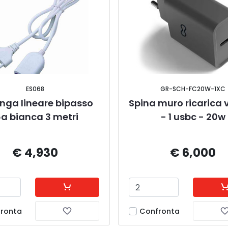
ES068
GR-SCH-FC20W-1XC
nga lineare bipasso 
Spina muro ricarica 
6a bianca 3 metri
- 1 usbc - 20w
€ 4,930
€ 6,000
ronta
Confronta