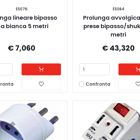
ES076
ES084
nga lineare bipasso 
Prolunga avvolgica
6a bianca 5 metri
prese bipasso/shuk
metri
€ 7,060
€ 43,320
ronta
Confronta