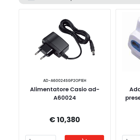
AD-A60024SGP2OP1EH
Alimentatore Casio ad-
Ada
A60024
pres
€ 10,380