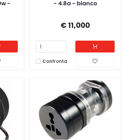
0w - 
- 4.8a - bianco
€ 11,000
Confronta