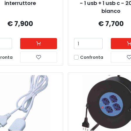
interruttore
- 1 usb + 1 usb c - 2
bianco
€ 7,900
€ 7,700
ronta
Confronta