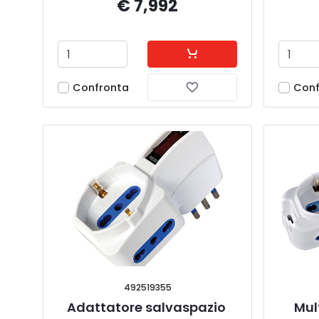
€ 7,992
Confronta
Conf
492519355
Adattatore salvaspazio 
Mul