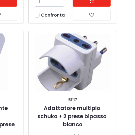
Confronta
ES117
te 
Adattatore multiplo 
 
schuko + 2 prese bipasso 
 prese
bianco