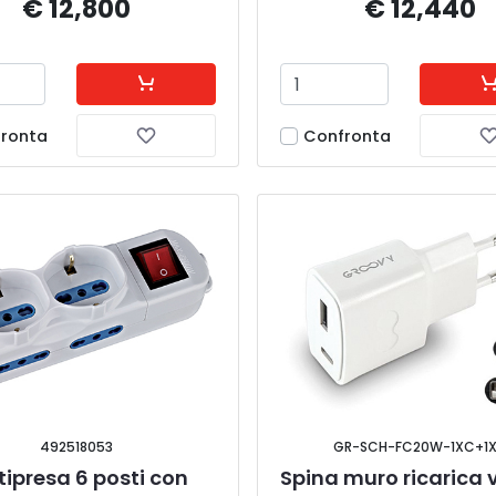
€ 12,800
€ 12,440
ronta
Confronta
492518053
GR-SCH-FC20W-1XC+1
tipresa 6 posti con 
Spina muro ricarica 