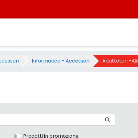
upporti - Categoria - Sister
ccessori
Informatica - Accessori
Prodotti in promozione