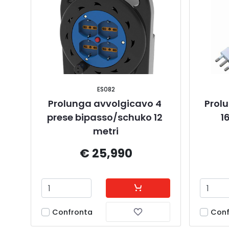
ES082
Prolunga avvolgicavo 4 
Prolu
prese bipasso/schuko 12 
1
metri
€ 25,990
Confronta
Conf