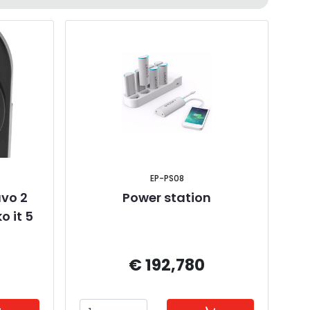
EP-PS08
vo 2 
Power station
 it 5 
€ 192,780