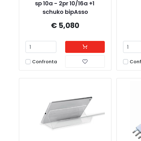
sp 10a - 2pr 10/16a +1 
schuko bipAsso
€ 5,080
Confronta
Conf