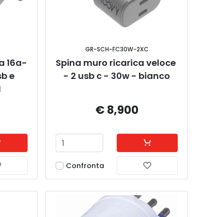
GR-SCH-FC30W-2XC
a 16a-
Spina muro ricarica veloce 
b e 
- 2 usb c - 30w - bianco
d
€ 8,900
Confronta