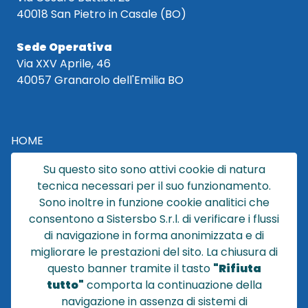
40018 San Pietro in Casale (BO)
Sede Operativa
Via XXV Aprile, 46
40057 Granarolo dell'Emilia BO
HOME
CATALOGO
Su questo sito sono attivi cookie di natura
CHI SIAMO
tecnica necessari per il suo funzionamento.
NEWS
Sono inoltre in funzione cookie analitici che
CONTATTACI
consentono a Sistersbo S.r.l. di verificare i flussi
CONDIZIONI DI VENDITA
di navigazione in forma anonimizzata e di
migliorare le prestazioni del sito. La chiusura di
POLICY PRIVACY
questo banner tramite il tasto
"Rifiuta
NOTE LEGALI
tutto"
comporta la continuazione della
Cookie
navigazione in assenza di sistemi di