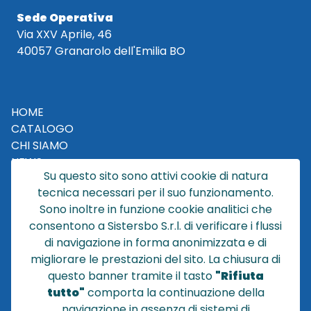
Sede Operativa
Via XXV Aprile, 46
40057 Granarolo dell'Emilia BO
HOME
CATALOGO
CHI SIAMO
NEWS
Su questo sito sono attivi cookie di natura
CONTATTACI
tecnica necessari per il suo funzionamento.
CONDIZIONI DI VENDITA
Sono inoltre in funzione cookie analitici che
consentono a Sistersbo S.r.l. di verificare i flussi
POLICY PRIVACY
di navigazione in forma anonimizzata e di
NOTE LEGALI
migliorare le prestazioni del sito. La chiusura di
Cookie
questo banner tramite il tasto
"Rifiuta
tutto"
comporta la continuazione della
navigazione in assenza di sistemi di