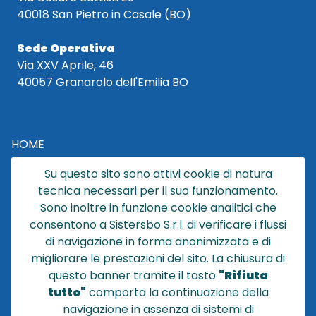
40018 San Pietro in Casale (BO)
Sede Operativa
Via XXV Aprile, 46
40057 Granarolo dell'Emilia BO
HOME
CATALOGO
Su questo sito sono attivi cookie di natura
CHI SIAMO
tecnica necessari per il suo funzionamento.
NEWS
Sono inoltre in funzione cookie analitici che
CONTATTACI
consentono a Sistersbo S.r.l. di verificare i flussi
CONDIZIONI DI VENDITA
di navigazione in forma anonimizzata e di
migliorare le prestazioni del sito. La chiusura di
POLICY PRIVACY
questo banner tramite il tasto
"Rifiuta
NOTE LEGALI
tutto"
comporta la continuazione della
Cookie
navigazione in assenza di sistemi di