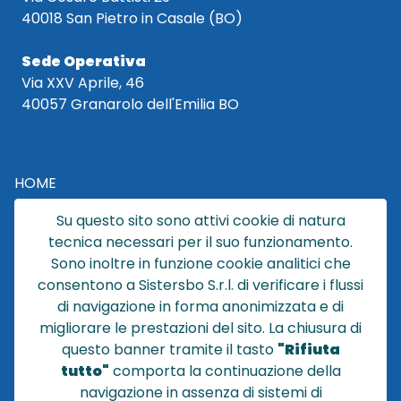
40018 San Pietro in Casale (BO)
Sede Operativa
Via XXV Aprile, 46
40057 Granarolo dell'Emilia BO
HOME
CATALOGO
Su questo sito sono attivi cookie di natura
CHI SIAMO
tecnica necessari per il suo funzionamento.
NEWS
Sono inoltre in funzione cookie analitici che
CONTATTACI
consentono a Sistersbo S.r.l. di verificare i flussi
CONDIZIONI DI VENDITA
di navigazione in forma anonimizzata e di
migliorare le prestazioni del sito. La chiusura di
POLICY PRIVACY
questo banner tramite il tasto
"Rifiuta
NOTE LEGALI
tutto"
comporta la continuazione della
Cookie
navigazione in assenza di sistemi di