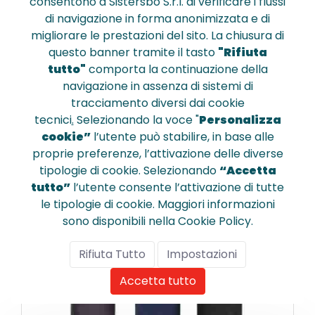
consentono a Sistersbo S.r.l. di verificare i flussi
Ombrello automatico 45 cm cupola 
di navigazione in forma anonimizzata e di
poe minnie
migliorare le prestazioni del sito. La chiusura di
questo banner tramite il tasto
"Rifiuta
tutto"
comporta la continuazione della
€ 6,070
navigazione in assenza di sistemi di
tracciamento diversi dai cookie
tecnici
.
Selezionando la voce "
Personalizza
cookie”
l’utente può stabilire, in base alle
proprie preferenze, l’attivazione delle diverse
Confronta
tipologie di cookie. Selezionando
“Accetta
tutto”
l’utente consente l’attivazione di tutte
le tipologie di cookie. Maggiori informazioni
sono disponibili nella Cookie Policy.
Rifiuta Tutto
Impostazioni
Accetta tutto