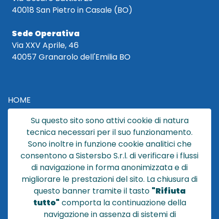
40018 San Pietro in Casale (BO)
Sede Operativa
Via XXV Aprile, 46
40057 Granarolo dell'Emilia BO
HOME
CATALOGO
Su questo sito sono attivi cookie di natura
CHI SIAMO
tecnica necessari per il suo funzionamento.
NEWS
Sono inoltre in funzione cookie analitici che
CONTATTACI
consentono a Sistersbo S.r.l. di verificare i flussi
CONDIZIONI DI VENDITA
di navigazione in forma anonimizzata e di
migliorare le prestazioni del sito. La chiusura di
POLICY PRIVACY
questo banner tramite il tasto
"Rifiuta
NOTE LEGALI
tutto"
comporta la continuazione della
Cookie
navigazione in assenza di sistemi di