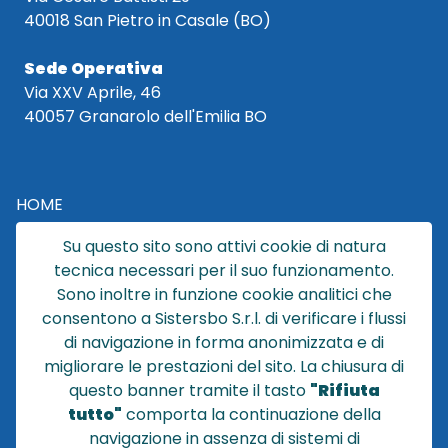
40018 San Pietro in Casale (BO)
Sede Operativa
Via XXV Aprile, 46
40057 Granarolo dell'Emilia BO
HOME
CATALOGO
Su questo sito sono attivi cookie di natura
CHI SIAMO
tecnica necessari per il suo funzionamento.
NEWS
Sono inoltre in funzione cookie analitici che
CONTATTACI
consentono a Sistersbo S.r.l. di verificare i flussi
CONDIZIONI DI VENDITA
di navigazione in forma anonimizzata e di
migliorare le prestazioni del sito. La chiusura di
POLICY PRIVACY
questo banner tramite il tasto
"Rifiuta
NOTE LEGALI
tutto"
comporta la continuazione della
Cookie
navigazione in assenza di sistemi di