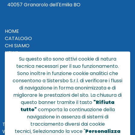
40057 Granarolo dell'Emilia BO
HOME
CATALOGO
CHI SIAMO
NEWS
Su questo sito sono attivi cookie di natura
CONTATTACI
tecnica necessari per il suo funzionamento.
CONDIZIONI DI VENDITA
Sono inoltre in funzione cookie analitici che
consentono a Sistersbo S.r.l. di verificare i flussi
POLICY PRIVACY
di navigazione in forma anonimizzata e di
NOTE LEGALI
migliorare le prestazioni del sito. La chiusura di
Cookie
questo banner tramite il tasto
"Rifiuta
tutto"
comporta la continuazione della
navigazione in assenza di sistemi di
tracciamento diversi dai cookie
TEL
+39 051 320210
tecnici
.
Selezionando la voce "
Personalizza
WHATSAPP:
+39
345 7201724