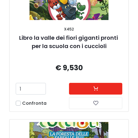
X452
Libro la valle dei fiori giganti pronti 
per la scuola con i cuccioli
€ 9,530
Confronta