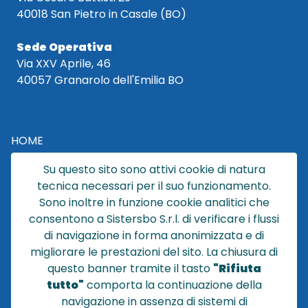
40018 San Pietro in Casale (BO)
Sede Operativa
Via XXV Aprile, 46
40057 Granarolo dell'Emilia BO
HOME
CATALOGO
Su questo sito sono attivi cookie di natura
CHI SIAMO
tecnica necessari per il suo funzionamento.
NEWS
Sono inoltre in funzione cookie analitici che
CONTATTACI
consentono a Sistersbo S.r.l. di verificare i flussi
CONDIZIONI DI VENDITA
di navigazione in forma anonimizzata e di
migliorare le prestazioni del sito. La chiusura di
POLICY PRIVACY
questo banner tramite il tasto
"Rifiuta
NOTE LEGALI
tutto"
comporta la continuazione della
Cookie
navigazione in assenza di sistemi di