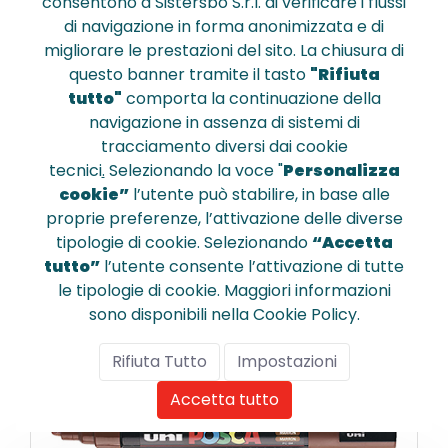
consentono a Sistersbo S.r.l. di verificare i flussi
di navigazione in forma anonimizzata e di
M PC5M VI
migliorare le prestazioni del sito. La chiusura di
Marcatore Uni posca punta media 
questo banner tramite il tasto
"Rifiuta
pc-5m - viola 12
tutto"
comporta la continuazione della
navigazione in assenza di sistemi di
tracciamento diversi dai cookie
€ 2,870
tecnici
.
Selezionando la voce "
Personalizza
cookie”
l’utente può stabilire, in base alle
proprie preferenze, l’attivazione delle diverse
tipologie di cookie. Selezionando
“Accetta
tutto”
l’utente consente l’attivazione di tutte
Confronta
le tipologie di cookie. Maggiori informazioni
sono disponibili nella Cookie Policy.
Rifiuta Tutto
Impostazioni
Accetta tutto