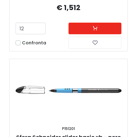
€ 1,512
Confronta
P151201