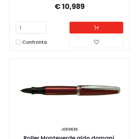
€ 10,989
Confronta
J059636
Roller Monteverde aldo domani 