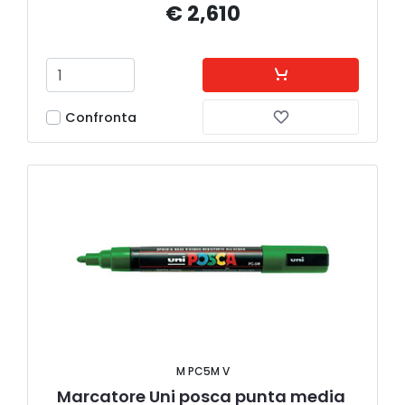
€ 2,610
Confronta
M PC5M V
Marcatore Uni posca punta media 