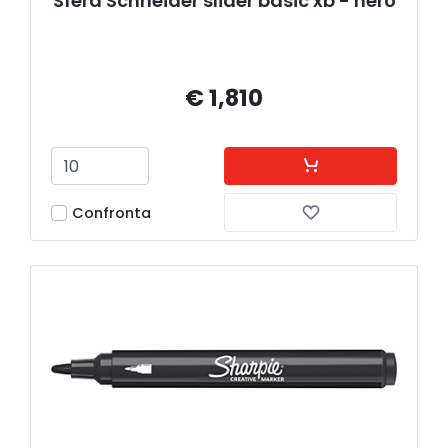
Sfera Schneider slider basic xb - nero
€ 1,810
Confronta