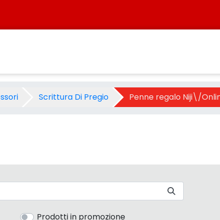
 Categoria - Sistersbo
ssori
Scrittura Di Pregio
Penne regalo Niji\/Onli
Prodotti in promozione