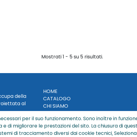
Mostrati 1 - 5 su 5 risultati.
HOME
occupa della
CATALOGO
roiettata al
CHI SIAMO
NEWS
ecessari per il suo funzionamento. Sono inoltre in funzione
CONTATTACI
a e di migliorare le prestazioni del sito. La chiusura di que
CONDIZIONI DI VENDITA
istemi di tracciamento diversi dai cookie tecnici
.
Seleziona