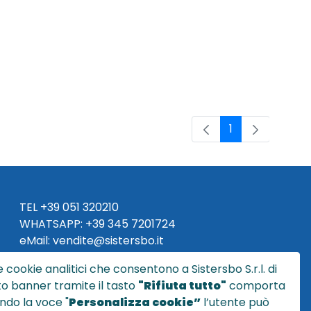
1
Pagina
TEL
+39 051 320210
WHATSAPP:
+39
345 7201724
eMai
l
:
vendite@sistersbo.it
 cookie analitici che consentono a Sistersbo S.r.l. di
Orari Uffici:
sto banner tramite il tasto
"Rifiuta tutto"
comporta
Lun - Ven: 08:30 - 18:00
ndo la voce "
Personalizza cookie”
l’utente può