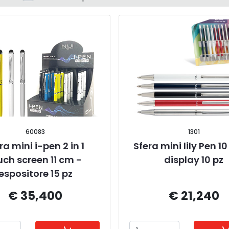
60083
1301
ra mini i-pen 2 in 1 
Sfera mini lily Pen 10
uch screen 11 cm - 
display 10 pz
espositore 15 pz
€ 35,400
€ 21,240