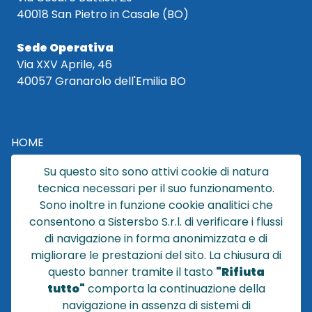
40018 San Pietro in Casale (BO)
Sede Operativa
Via XXV Aprile, 46
40057 Granarolo dell'Emilia BO
HOME
CATALOGO
Su questo sito sono attivi cookie di natura
CHI SIAMO
tecnica necessari per il suo funzionamento.
NEWS
Sono inoltre in funzione cookie analitici che
CONTATTACI
consentono a Sistersbo S.r.l. di verificare i flussi
CONDIZIONI DI VENDITA
di navigazione in forma anonimizzata e di
migliorare le prestazioni del sito. La chiusura di
POLICY PRIVACY
questo banner tramite il tasto
"Rifiuta
NOTE LEGALI
tutto"
comporta la continuazione della
Cookie
navigazione in assenza di sistemi di