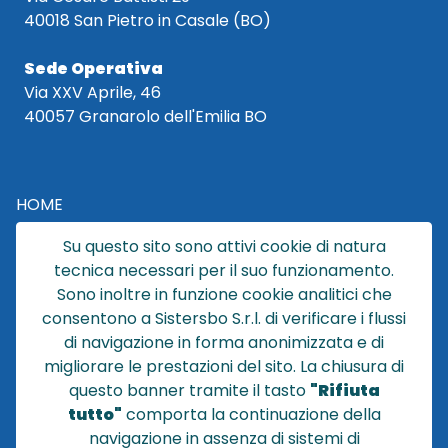
40018 San Pietro in Casale (BO)
Sede Operativa
Via XXV Aprile, 46
40057 Granarolo dell'Emilia BO
HOME
CATALOGO
Su questo sito sono attivi cookie di natura
CHI SIAMO
tecnica necessari per il suo funzionamento.
NEWS
Sono inoltre in funzione cookie analitici che
CONTATTACI
consentono a Sistersbo S.r.l. di verificare i flussi
CONDIZIONI DI VENDITA
di navigazione in forma anonimizzata e di
migliorare le prestazioni del sito. La chiusura di
POLICY PRIVACY
questo banner tramite il tasto
"Rifiuta
NOTE LEGALI
tutto"
comporta la continuazione della
Cookie
navigazione in assenza di sistemi di