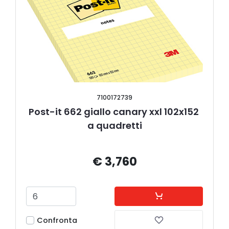
7100172739
Post-it 662 giallo canary xxl 102x152 
a quadretti
€ 3,760
Confronta