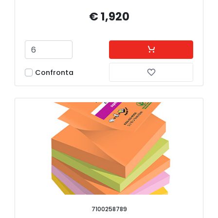
€ 1,920
Confronta
7100258789