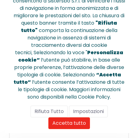
consentono a Sistersbo S.r.l. di verificare i flussi
di navigazione in forma anonimizzata e di
migliorare le prestazioni del sito. La chiusura di
questo banner tramite il tasto
"Rifiuta
K118-X
tutto"
comporta la continuazione della
Sfera a gel Pentel Hybrid - oro
navigazione in assenza di sistemi di
tracciamento diversi dai cookie
tecnici
.
Selezionando la voce "
Personalizza
cookie”
l’utente può stabilire, in base alle
€ 1,880
proprie preferenze, l’attivazione delle diverse
tipologie di cookie. Selezionando
“Accetta
tutto”
l’utente consente l’attivazione di tutte
le tipologie di cookie. Maggiori informazioni
sono disponibili nella Cookie Policy.
Confronta
Rifiuta Tutto
Impostazioni
Accetta tutto