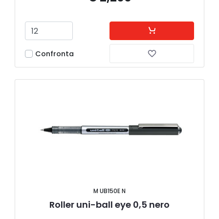
Confronta
M UB150E N
Roller uni-ball eye 0,5 nero