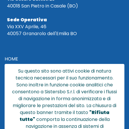
40018 San Pietro in Casale (BO)
Sede Operativa
Via XXV Aprile, 46
40057 Granarolo dell'Emilia BO
HOME
CATALOGO
Su questo sito sono attivi cookie di natura
CHI SIAMO
tecnica necessari per il suo funzionamento.
NEWS
Sono inoltre in funzione cookie analitici che
CONTATTACI
consentono a Sistersbo S.r.l. di verificare i flussi
CONDIZIONI DI VENDITA
di navigazione in forma anonimizzata e di
migliorare le prestazioni del sito. La chiusura di
POLICY PRIVACY
questo banner tramite il tasto
"Rifiuta
NOTE LEGALI
tutto"
comporta la continuazione della
Cookie
navigazione in assenza di sistemi di