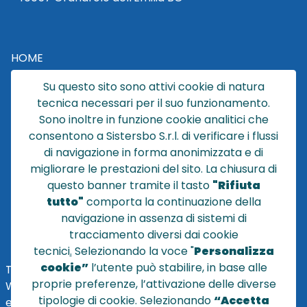
HOME
CATALOGO
Su questo sito sono attivi cookie di natura
CHI SIAMO
tecnica necessari per il suo funzionamento.
NEWS
Sono inoltre in funzione cookie analitici che
CONTATTACI
consentono a Sistersbo S.r.l. di verificare i flussi
CONDIZIONI DI VENDITA
di navigazione in forma anonimizzata e di
migliorare le prestazioni del sito. La chiusura di
POLICY PRIVACY
questo banner tramite il tasto
"Rifiuta
NOTE LEGALI
tutto"
comporta la continuazione della
Cookie
navigazione in assenza di sistemi di
tracciamento diversi dai cookie
tecnici
.
Selezionando la voce "
Personalizza
cookie”
l’utente può stabilire, in base alle
TEL
+39 051 320210
proprie preferenze, l’attivazione delle diverse
WHATSAPP:
+39
345 7201724
tipologie di cookie. Selezionando
“Accetta
eMai
l
:
vendite@sistersbo.it