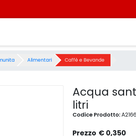
ale 0,5 litri - Prodotto - S
munita
Alimentari
Caffè e Bevande
Acqua sant'
litri
Codice Prodotto:
A216
Prezzo
€ 0,350