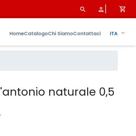
istersbo
Home
Catalogo
Chi Siamo
Contattaci
ITA
antonio naturale 0,5
6