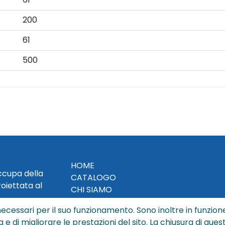
200
61
500
HOME
occupa della
CATALOGO
roiettata al
CHI SIAMO
NEWS
ecessari per il suo funzionamento. Sono inoltre in funzione
CONTATTACI
a e di migliorare le prestazioni del sito. La chiusura di que