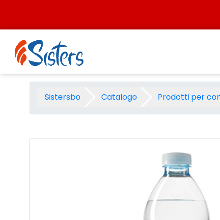
Salta al contenuto
Acqua sant&#39;antonio natur
Sistersbo
Catalogo
Prodotti per co