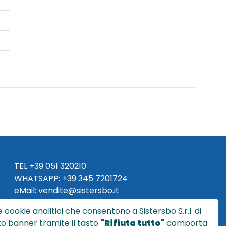
TEL
+39 051 320210
WHATSAPP:
+39
345 7201724
eMai
l
:
vendite@sistersbo.it
 cookie analitici che consentono a Sistersbo S.r.l. di
Orari Uffici:
sto banner tramite il tasto
"Rifiuta tutto"
comporta