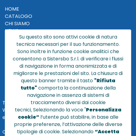
HOME
CATALOGO
CHI SIAMO
NEWS
Su questo sito sono attivi cookie di natura
CONTATTACI
tecnica necessari per il suo funzionamento.
CONDIZIONI DI VENDITA
Sono inoltre in funzione cookie analitici che
consentono a Sistersbo S.r.l. di verificare i flussi
POLICY PRIVACY
di navigazione in forma anonimizzata e di
NOTE LEGALI
migliorare le prestazioni del sito. La chiusura di
Cookie
questo banner tramite il tasto
"Rifiuta
tutto"
comporta la continuazione della
navigazione in assenza di sistemi di
tracciamento diversi dai cookie
TEL
+39 051 320210
tecnici
.
Selezionando la voce "
Personalizza
WHATSAPP:
+39
345 7201724
cookie”
l’utente può stabilire, in base alle
eMai
l
:
vendite@sistersbo.it
proprie preferenze, l’attivazione delle diverse
tipologie di cookie. Selezionando
“Accetta
Orari Uffici: