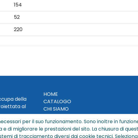
154
52
220
HOME
occupa della
CATALOGO
roiettata al
CHI SIAMO
NEWS
ecessari per il suo funzionamento. Sono inoltre in funzione
CONTATTACI
a e di migliorare le prestazioni del sito. La chiusura di que
CONDIZIONI DI VENDITA
istemi di tracciamento diversi dai cookie tecnici
.
Seleziona