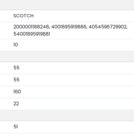
SCOTCH
2000001188248, 4001895919886, 4054596729902,
54001895919881
10
55
55
160
22
51