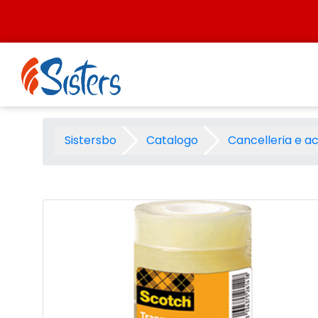
Salta al contenuto
Adesivo 3M Scotch pp 508 - 
Sistersbo
Catalogo
Cancelleria e a