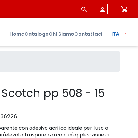
Sistersbo
Home
Catalogo
Chi Siamo
Contattaci
ITA
Scotch pp 508 - 15
336226
arente con adesivo acrilico ideale per l'uso a
 un'elevata trasparenza con un'applicazione di