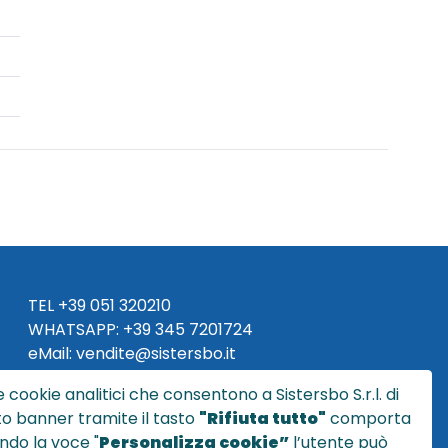
TEL
+39 051 320210
WHATSAPP:
+39
345 7201724
eMai
l
:
vendite@sistersbo.it
 cookie analitici che consentono a Sistersbo S.r.l. di
Orari Uffici:
sto banner tramite il tasto
"Rifiuta tutto"
comporta
Lun - Ven: 08:30 - 18:00
ndo la voce "
Personalizza cookie”
l’utente può