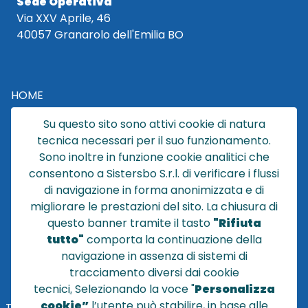
Sede Operativa
Via XXV Aprile, 46
40057 Granarolo dell'Emilia BO
HOME
CATALOGO
Su questo sito sono attivi cookie di natura
CHI SIAMO
tecnica necessari per il suo funzionamento.
NEWS
Sono inoltre in funzione cookie analitici che
CONTATTACI
consentono a Sistersbo S.r.l. di verificare i flussi
CONDIZIONI DI VENDITA
di navigazione in forma anonimizzata e di
migliorare le prestazioni del sito. La chiusura di
POLICY PRIVACY
questo banner tramite il tasto
"Rifiuta
NOTE LEGALI
tutto"
comporta la continuazione della
Cookie
navigazione in assenza di sistemi di
tracciamento diversi dai cookie
tecnici
.
Selezionando la voce "
Personalizza
cookie”
l’utente può stabilire, in base alle
TEL
+39 051 320210