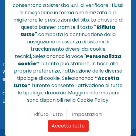
consentono a Sistersbo S.r.l. di verificare i flussi
CONDIZIONI DI VENDITA
di navigazione in forma anonimizzata e di
migliorare le prestazioni del sito. La chiusura di
POLICY PRIVACY
questo banner tramite il tasto
"Rifiuta
NOTE LEGALI
tutto"
comporta la continuazione della
Cookie
navigazione in assenza di sistemi di
tracciamento diversi dai cookie
tecnici
.
Selezionando la voce "
Personalizza
cookie”
l’utente può stabilire, in base alle
TEL
+39 051 320210
proprie preferenze, l’attivazione delle diverse
WHATSAPP:
+39
345 7201724
tipologie di cookie. Selezionando
“Accetta
eMai
l
:
vendite@sistersbo.it
tutto”
l’utente consente l’attivazione di tutte
le tipologie di cookie. Maggiori informazioni
Orari Uffici:
sono disponibili nella Cookie Policy.
Lun - Ven: 08:30 - 18:00
Rifiuta Tutto
Impostazioni
Accetta tutto
© Copyright 2024 by Sisters S.r.l. - All rights reserved