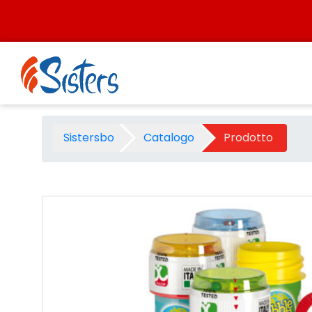
Salta al contenuto
Bolle sapone standard - ml 6
Sistersbo
Catalogo
Prodotto