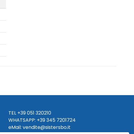
TEL
+39 051 320210
WHATSAPP:
+39
345 7201724
eMai
l
:
vendite@sistersbo.it