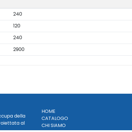
240
120
240
2900
HOME
occupa della
CATALOGO
roiettata al
CHI SIAMO