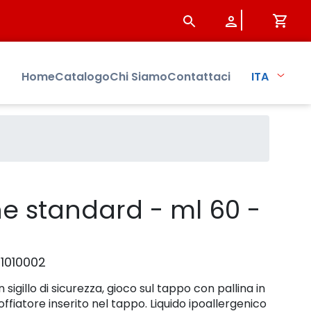
rsbo
Home
Catalogo
Chi Siamo
Contattaci
ITA
e standard - ml 60 -
1010002
sigillo di sicurezza, gioco sul tappo con pallina in
offiatore inserito nel tappo. Liquido ipoallergenico