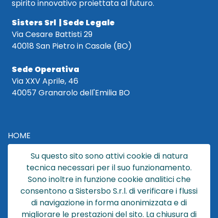
spirito innovativo proiettata al futuro.
Sisters Srl | Sede Legale
Via Cesare Battisti 29
40018 San Pietro in Casale (BO)
Sede Operativa
Via XXV Aprile, 46
40057 Granarolo dell'Emilia BO
HOME
CATALOGO
Su questo sito sono attivi cookie di natura
CHI SIAMO
tecnica necessari per il suo funzionamento.
NEWS
Sono inoltre in funzione cookie analitici che
CONTATTACI
consentono a Sistersbo S.r.l. di verificare i flussi
CONDIZIONI DI VENDITA
di navigazione in forma anonimizzata e di
migliorare le prestazioni del sito. La chiusura di
POLICY PRIVACY