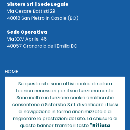
Sisters Srl | Sede Legale
Via Cesare Battisti 29
40018 San Pietro in Casale (BO)
Sede Operativa
Via XXV Aprile, 46
40057 Granarolo dell'Emilia BO
HOME
CATALOGO
Su questo sito sono attivi cookie di natura
CHI SIAMO
tecnica necessari per il suo funzionamento.
NEWS
Sono inoltre in funzione cookie analitici che
CONTATTACI
consentono a Sistersbo S.r.l. di verificare i flussi
CONDIZIONI DI VENDITA
di navigazione in forma anonimizzata e di
migliorare le prestazioni del sito. La chiusura di
POLICY PRIVACY
questo banner tramite il tasto
"Rifiuta
NOTE LEGALI