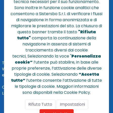
tecnica necessari per il suo funzionamento.
NEWS
Sono inoltre in funzione cookie analitici che
CONTATTACI
consentono a Sistersbo S.r.l. di verificare i flussi
CONDIZIONI DI VENDITA
di navigazione in forma anonimizzata e di
migliorare le prestazioni del sito. La chiusura di
POLICY PRIVACY
questo banner tramite il tasto
"Rifiuta
NOTE LEGALI
tutto"
comporta la continuazione della
Cookie
navigazione in assenza di sistemi di
tracciamento diversi dai cookie
tecnici
.
Selezionando la voce "
Personalizza
cookie”
l’utente può stabilire, in base alle
TEL
+39 051 320210
proprie preferenze, l’attivazione delle diverse
WHATSAPP:
+39
345 7201724
tipologie di cookie. Selezionando
“Accetta
eMai
l
:
vendite@sistersbo.it
tutto”
l’utente consente l’attivazione di tutte
le tipologie di cookie. Maggiori informazioni
Orari Uffici:
sono disponibili nella Cookie Policy.
Lun - Ven: 08:30 - 18:00
Rifiuta Tutto
Impostazioni