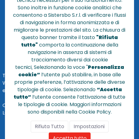
tecnica necessari per il suo funzionamento.
NEWS
Sono inoltre in funzione cookie analitici che
CONTATTACI
consentono a Sistersbo S.r.l. di verificare i flussi
CONDIZIONI DI VENDITA
di navigazione in forma anonimizzata e di
migliorare le prestazioni del sito. La chiusura di
POLICY PRIVACY
questo banner tramite il tasto
"Rifiuta
NOTE LEGALI
tutto"
comporta la continuazione della
Cookie
navigazione in assenza di sistemi di
tracciamento diversi dai cookie
tecnici
.
Selezionando la voce "
Personalizza
cookie”
l’utente può stabilire, in base alle
TEL
+39 051 320210
proprie preferenze, l’attivazione delle diverse
WHATSAPP:
+39
345 7201724
tipologie di cookie. Selezionando
“Accetta
eMai
l
:
vendite@sistersbo.it
tutto”
l’utente consente l’attivazione di tutte
le tipologie di cookie. Maggiori informazioni
Orari Uffici:
sono disponibili nella Cookie Policy.
Lun - Ven: 08:30 - 18:00
Rifiuta Tutto
Impostazioni
Accetta tutto