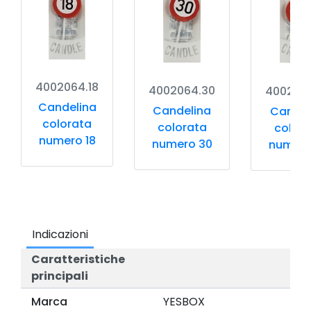
4002064.18
4002064.30
400206
Candelina
Candelina
Candel
colorata
colorata
color
numero 18
numero 30
numero
Indicazioni
Caratteristiche
principali
Marca
YESBOX