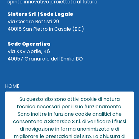
spirito innovativo proiettata al futuro.
Sisters Srl | Sede Legale
Via Cesare Battisti 29
40018 San Pietro in Casale (BO)
Sede Operativa
Via XXV Aprile, 46
40057 Granarolo dell'Emilia BO
HOME
CATALOGO
Su questo sito sono attivi cookie di natura
CHI SIAMO
tecnica necessari per il suo funzionamento.
NEWS
Sono inoltre in funzione cookie analitici che
CONTATTACI
consentono a Sistersbo S.r.l. di verificare i flussi
CONDIZIONI DI VENDITA
di navigazione in forma anonimizzata e di
migliorare le prestazioni del sito. La chiusura di
POLICY PRIVACY