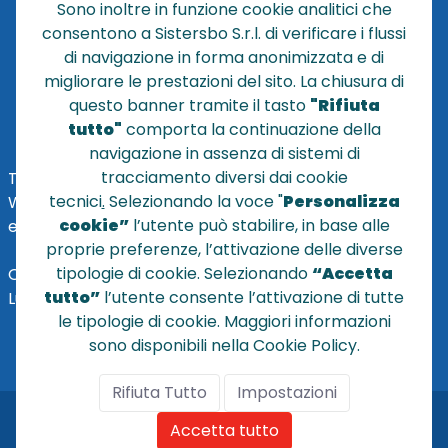
Sono inoltre in funzione cookie analitici che
consentono a Sistersbo S.r.l. di verificare i flussi
POLICY PRIVACY
di navigazione in forma anonimizzata e di
NOTE LEGALI
migliorare le prestazioni del sito. La chiusura di
Cookie
questo banner tramite il tasto
"Rifiuta
tutto"
comporta la continuazione della
navigazione in assenza di sistemi di
tracciamento diversi dai cookie
TEL
+39 051 320210
tecnici
.
Selezionando la voce "
Personalizza
WHATSAPP:
+39
345 7201724
cookie”
l’utente può stabilire, in base alle
eMai
l
:
vendite@sistersbo.it
proprie preferenze, l’attivazione delle diverse
tipologie di cookie. Selezionando
“Accetta
Orari Uffici:
tutto”
l’utente consente l’attivazione di tutte
Lun - Ven: 08:30 - 18:00
le tipologie di cookie. Maggiori informazioni
sono disponibili nella Cookie Policy.
Rifiuta Tutto
Impostazioni
© Copyright 2024 by Sisters S.r.l. - All rights reserved
Accetta tutto
Sisters S.r.l. - R.I. BO - N. REA 429992 - PEC