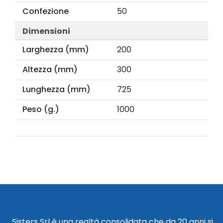
Confezione
50
Dimensioni
Larghezza (mm)
200
Altezza (mm)
300
Lunghezza (mm)
725
Peso (g.)
1000
Sisters Srl è una realtà consolidata che da 20 anni si