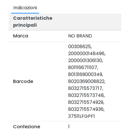
Indicazioni
Caratteristiche
principali
Marca
NO BRAND
00308625,
2000000148496,
2000001306130,
8011166711107,
8013169000349,
Barcode
8020369008822,
8032715573717,
8032715573748,
8032715574929,
8032715574936,
37511LFGPF1
Confezione
1