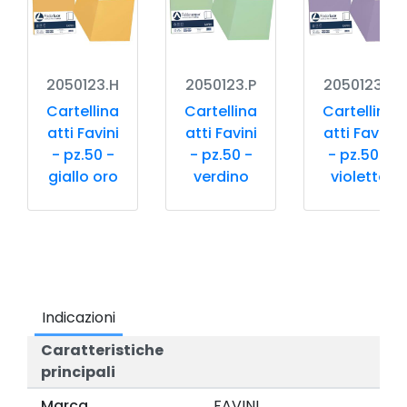
2050123.H
2050123.P
2050123.J
Cartellina
Cartellina
Cartellina
atti Favini
atti Favini
atti Favini
- pz.50 -
- pz.50 -
- pz.50 -
giallo oro
verdino
violetto
Indicazioni
Caratteristiche
principali
Marca
FAVINI