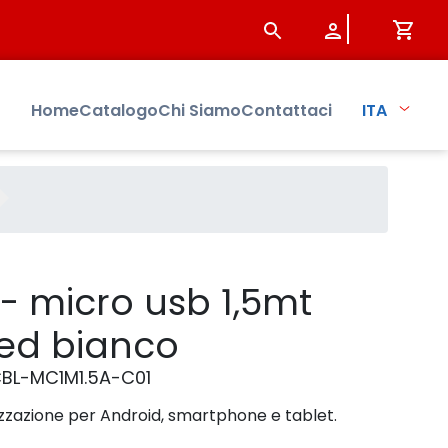
dotto - Sistersbo
Home
Catalogo
Chi Siamo
Contattaci
ITA
- micro usb 1,5mt
ded bianco
BL-MC1M1.5A-C01
zzazione per Android, smartphone e tablet.