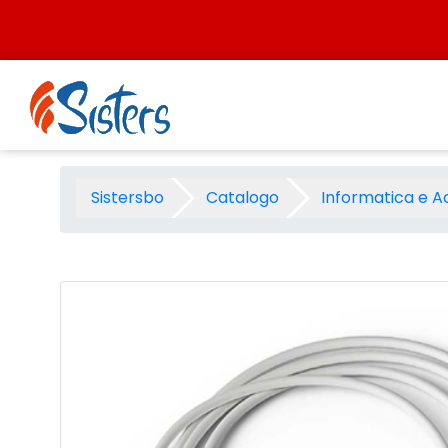
Salta al contenuto
Cavo usba - micro usb 1,5mt
Sistersbo
Catalogo
Informatica e A