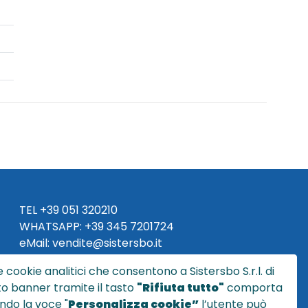
TEL
+39 051 320210
WHATSAPP:
+39
345 7201724
eMai
l
:
vendite@sistersbo.it
 cookie analitici che consentono a Sistersbo S.r.l. di
Orari Uffici:
sto banner tramite il tasto
"Rifiuta tutto"
comporta
Lun - Ven: 08:30 - 18:00
ndo la voce "
Personalizza cookie”
l’utente può