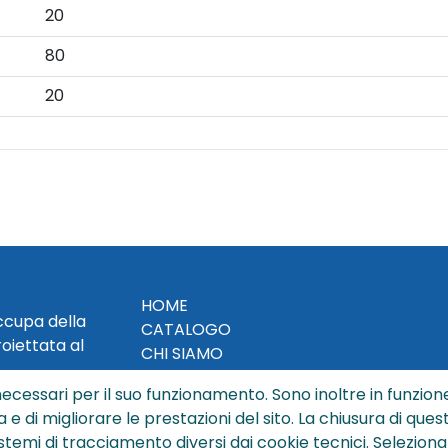
20
80
20
HOME
occupa della
CATALOGO
roiettata al
CHI SIAMO
NEWS
ecessari per il suo funzionamento. Sono inoltre in funzione
CONTATTACI
a e di migliorare le prestazioni del sito. La chiusura di que
CONDIZIONI DI VENDITA
istemi di tracciamento diversi dai cookie tecnici
.
Seleziona