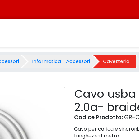
 2.0a- braided bianco - Pro
ccessori
Informatica - Accessori
Cavetteria
Cavo usba 
2.0a- brai
Codice Prodotto:
GR-C
Cavo per carica e sincroni
Lunghezza 1 metro.