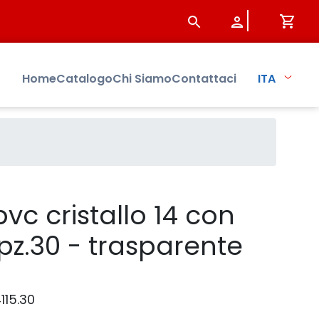
ente giallo - Prodotto - Sist
Home
Catalogo
Chi Siamo
Contattaci
ITA
vc cristallo 14 con
 pz.30 - trasparente
115.30