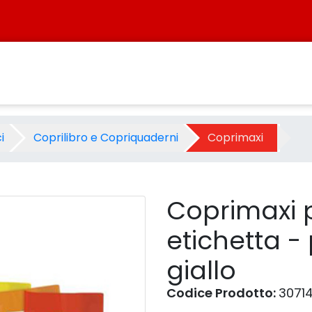
n etichetta - pz.30 - traspar
i
Coprilibro e Copriquaderni
Coprimaxi
Coprimaxi p
etichetta -
giallo
Codice Prodotto:
30714