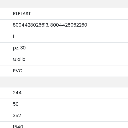
RI.PLAST
8004428026613, 8004428062260
1
pz. 30
Giallo
PVC
244
50
352
1540