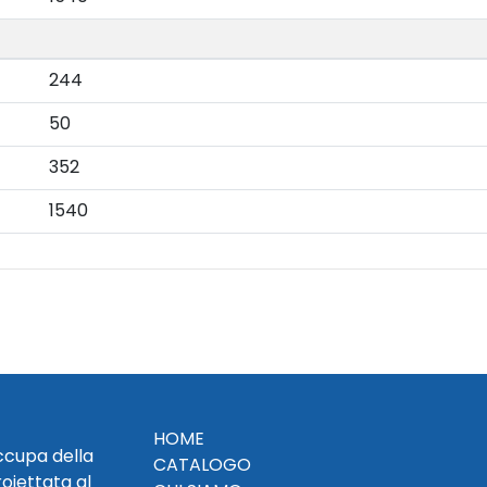
244
50
352
1540
HOME
occupa della
CATALOGO
roiettata al