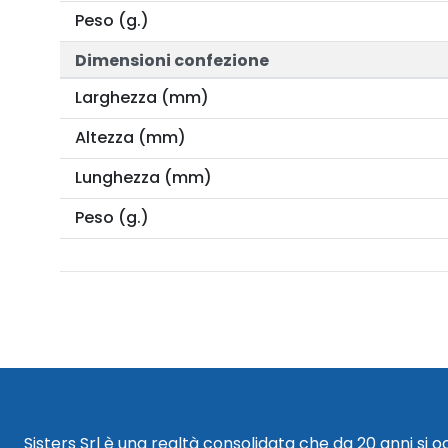
Peso (g.)
Dimensioni confezione
Larghezza (mm)
Altezza (mm)
Lunghezza (mm)
Peso (g.)
Sisters Srl è una realtà consolidata che da 20 anni si 