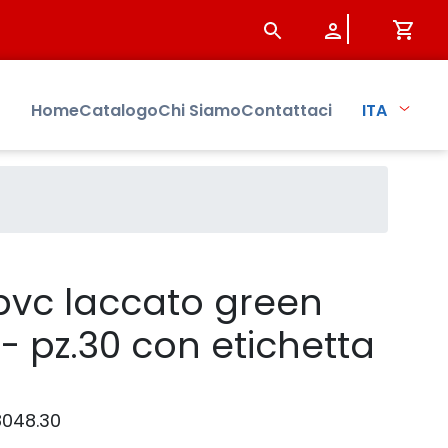
chetta arancio - Prodotto - 
Home
Catalogo
Chi Siamo
Contattaci
ITA
pvc laccato green
 - pz.30 con etichetta
8048.30