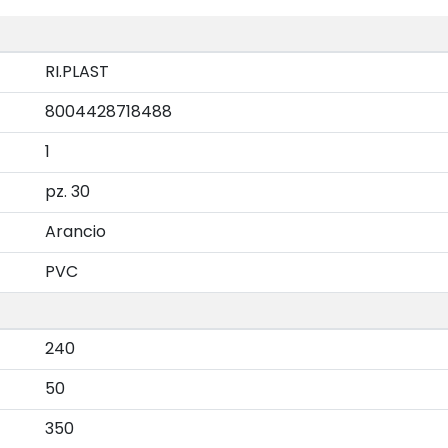
RI.PLAST
8004428718488
1
pz. 30
Arancio
PVC
240
50
350