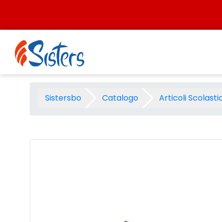
Salta al contenuto
Coprimaxi pvc laccato green 
Sistersbo
Catalogo
Articoli Scolastic