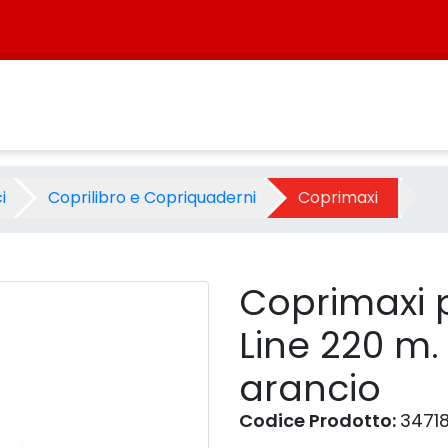
Line 220 m. - pz.30 con eti
i
Coprilibro e Copriquaderni
Coprimaxi
Coprimaxi 
Line 220 m.
arancio
Codice Prodotto:
3471