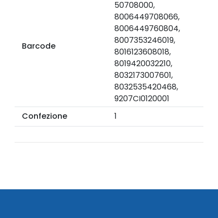
50708000,
8006449708066,
8006449760804,
8007353246019,
Barcode
8016123608018,
8019420032210,
8032173007601,
8032535420468,
9207CI0120001
Confezione
1