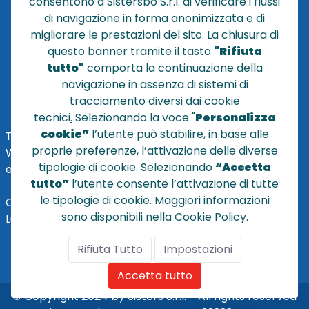
consentono a Sistersbo S.r.l. di verificare i flussi
CONDIZIONI DI VENDITA
di navigazione in forma anonimizzata e di
migliorare le prestazioni del sito. La chiusura di
POLICY PRIVACY
questo banner tramite il tasto
"Rifiuta
NOTE LEGALI
tutto"
comporta la continuazione della
Cookie
navigazione in assenza di sistemi di
tracciamento diversi dai cookie
tecnici
.
Selezionando la voce "
Personalizza
cookie”
l’utente può stabilire, in base alle
TEL
+39 051 320210
proprie preferenze, l’attivazione delle diverse
WHATSAPP:
+39
345 7201724
tipologie di cookie. Selezionando
“Accetta
eMai
l
:
vendite@sistersbo.it
tutto”
l’utente consente l’attivazione di tutte
le tipologie di cookie. Maggiori informazioni
Orari Uffici:
sono disponibili nella Cookie Policy.
Lun - Ven: 08:30 - 18:00
Rifiuta Tutto
Impostazioni
Accetta tutto
© Copyright 2024 by Sisters S.r.l. - All rights reserved